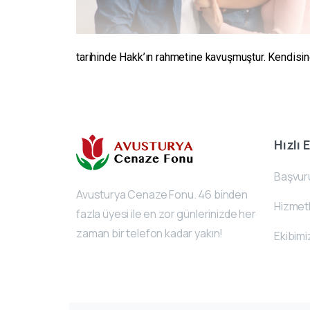
tarihinde Hakk’ın rahmetine kavuşmuştur. Kendisine 
Hızlı 
Başvur
Avusturya Cenaze Fonu. 46 binden
Hizmetl
fazla üyesi ile en zor günlerinizde her
zaman bir telefon kadar yakın!
Ekibimi