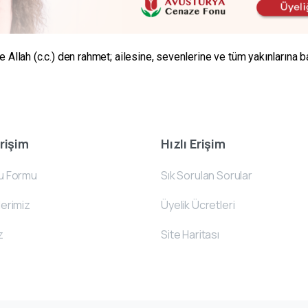
Allah (c.c.) den rahmet; ailesine, sevenlerine ve tüm yakınlarına ba
Erişim
Hızlı Erişim
u Formu
Sık Sorulan Sorular
erimiz
Üyelik Ücretleri
z
Site Haritası