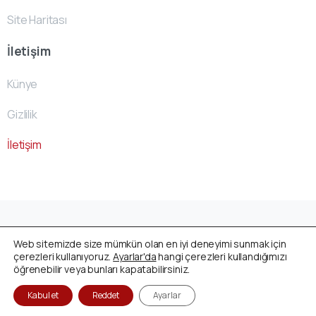
Site Haritası
İletişim
Künye
Gizlilik
İletişim
Avusturya Cenaze Fonu
by
ACF- Team
© All rights
Web sitemizde size mümkün olan en iyi deneyimi sunmak için
reserved
çerezleri kullanıyoruz.
Ayarlar'da
hangi çerezleri kullandığımızı
öğrenebilir veya bunları kapatabilirsiniz.
Kabul et
Reddet
Ayarlar