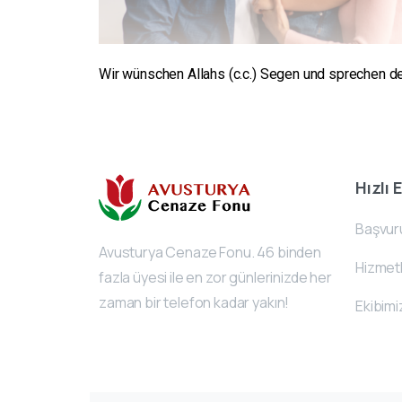
Wir wünschen Allahs (c.c.) Segen und sprechen de
Hızlı 
Başvur
Avusturya Cenaze Fonu. 46 binden
Hizmetl
fazla üyesi ile en zor günlerinizde her
zaman bir telefon kadar yakın!
Ekibimi