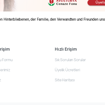
n Hinterbliebenen, der Familie, den Verwandten und Freunden unse
Erişim
Hızlı Erişim
u Formu
Sık Sorulan Sorular
erimiz
Üyelik Ücretleri
z
Site Haritası