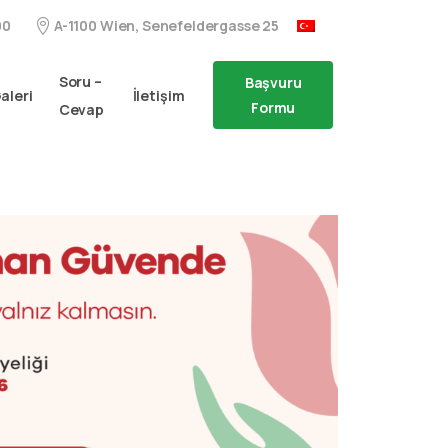
A-1100 Wien, Senefeldergasse 25
00
Soru –
Başvuru
aleri
İletişim
Formu
Cevap