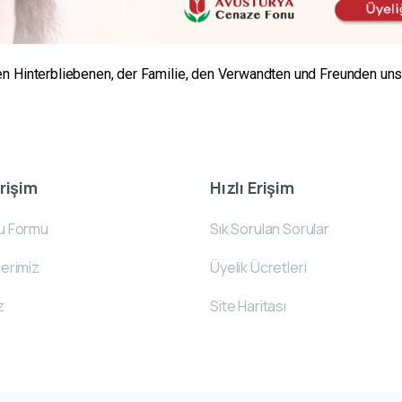
n Hinterbliebenen, der Familie, den Verwandten und Freunden unse
Erişim
Hızlı Erişim
u Formu
Sık Sorulan Sorular
erimiz
Üyelik Ücretleri
z
Site Haritası