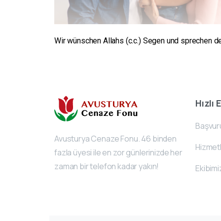
Wir wünschen Allahs (c.c.) Segen und sprechen de
Hızlı 
Başvur
Avusturya Cenaze Fonu. 46 binden
Hizmetl
fazla üyesi ile en zor günlerinizde her
zaman bir telefon kadar yakın!
Ekibimi