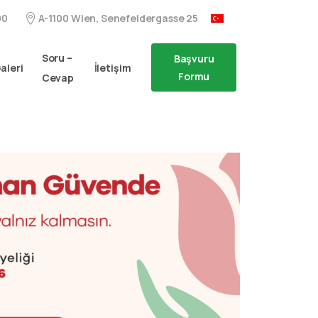
A-1100 Wien, Senefeldergasse 25
00
Soru –
Başvuru
aleri
İletişim
Formu
Cevap