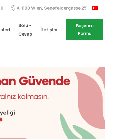
A-1100 Wien, Senefeldergasse 25
00
Soru –
Başvuru
aleri
İletişim
Formu
Cevap