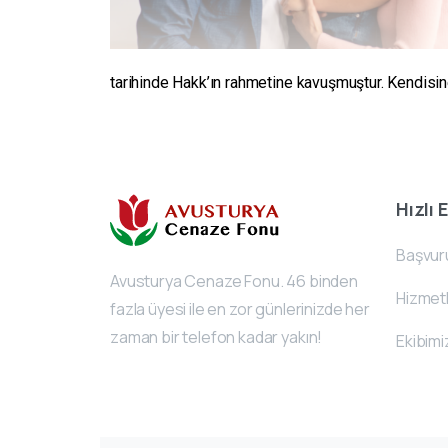
tarihinde Hakk’ın rahmetine kavuşmuştur. Kendisine 
Hızlı 
Başvur
Avusturya Cenaze Fonu. 46 binden
Hizmetl
fazla üyesi ile en zor günlerinizde her
zaman bir telefon kadar yakın!
Ekibimi