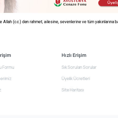
Allah (c.c.) den rahmet; ailesine, sevenlerine ve tüm yakınlarına ba
Erişim
Hızlı Erişim
u Formu
Sık Sorulan Sorular
erimiz
Üyelik Ücretleri
z
Site Haritası