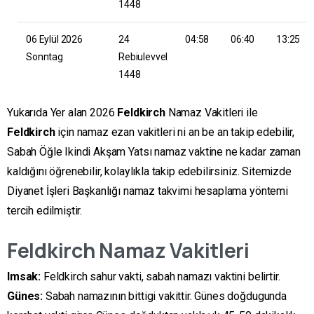
1448
06 Eylül 2026
24
04:58
06:40
13:25
Sonntag
Rebiulevvel
1448
Yukarıda Yer alan 2026
Feldkirch
Namaz Vakitleri ile
Feldkirch
için namaz ezan vakitleri ni an be an takip edebilir,
Sabah Öğle Ikindi Akşam Yatsı namaz vaktine ne kadar zaman
kaldığını öğrenebilir, kolaylıkla takip edebilirsiniz. Sitemizde
Diyanet İşleri Başkanlığı namaz takvimi hesaplama yöntemi
tercih edilmiştir.
Feldkirch
Namaz Vakitleri
Imsak:
Feldkirch sahur vakti, sabah namazı vaktini belirtir.
Günes:
Sabah namazının bittigi vakittir. Günes doğdugunda