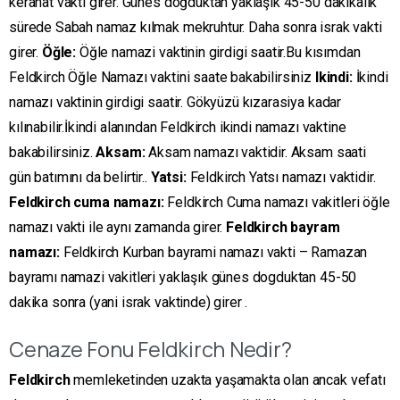
kerahat vakti girer. Günes doğduktan yaklaşık 45-50 dakikalık
sürede Sabah namaz kılmak mekruhtur. Daha sonra israk vakti
girer.
Öğle:
Öğle namazi vaktinin girdigi saatir.Bu kısımdan
Feldkirch Öğle Namazı vaktini saate bakabilirsiniz
Ikindi:
İkindi
namazı vaktinin girdigi saatir. Gökyüzü kızarasiya kadar
kılınabilir.İkindi alanından Feldkirch ikindi namazı vaktine
bakabilirsiniz.
Aksam:
Aksam namazı vaktidir. Aksam saati
gün batımını da belirtir..
Yatsi:
Feldkirch Yatsı namazı vaktidir.
Feldkirch cuma namazı:
Feldkirch Cuma namazı vakitleri öğle
namazı vakti ile aynı zamanda girer.
Feldkirch bayram
namazı:
Feldkirch Kurban bayrami namazı vakti – Ramazan
bayramı namazi vakitleri yaklaşık günes dogduktan 45-50
dakika sonra (yani israk vaktinde) girer .
Cenaze Fonu Feldkirch Nedir?
Feldkirch
memleketinden uzakta yaşamakta olan ancak vefatı