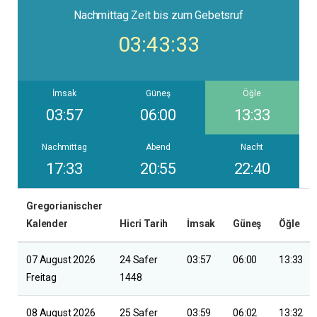
Nachmittag
Zeit bis zum Gebetsruf
03:43:32
İmsak
Güneş
Öğle
03:57
06:00
13:33
Nachmittag
Abend
Nacht
17:33
20:55
22:40
Gregorianischer
Kalender
Hicri Tarih
İmsak
Güneş
Öğle
07 August 2026
24 Safer
03:57
06:00
13:33
Freitag
1448
08 August 2026
25 Safer
03:59
06:02
13:32