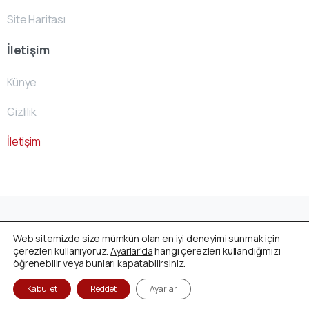
Site Haritası
İletişim
Künye
Gizlilik
İletişim
Avusturya Cenaze Fonu
by
ACF- Team
© All rights
Web sitemizde size mümkün olan en iyi deneyimi sunmak için
reserved
çerezleri kullanıyoruz.
Ayarlar'da
hangi çerezleri kullandığımızı
öğrenebilir veya bunları kapatabilirsiniz.
Kabul et
Reddet
Ayarlar