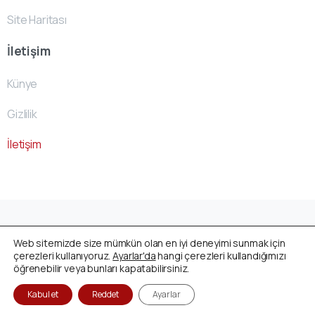
Site Haritası
İletişim
Künye
Gizlilik
İletişim
Avusturya Cenaze Fonu
by
ACF- Team
© All rights
Web sitemizde size mümkün olan en iyi deneyimi sunmak için
reserved
çerezleri kullanıyoruz.
Ayarlar'da
hangi çerezleri kullandığımızı
öğrenebilir veya bunları kapatabilirsiniz.
Kabul et
Reddet
Ayarlar