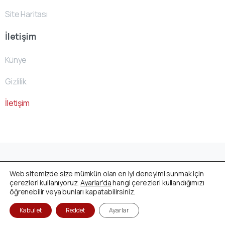
Site Haritası
İletişim
Künye
Gizlilik
İletişim
Avusturya Cenaze Fonu
by
ACF- Team
© All rights
Web sitemizde size mümkün olan en iyi deneyimi sunmak için
reserved
çerezleri kullanıyoruz.
Ayarlar'da
hangi çerezleri kullandığımızı
öğrenebilir veya bunları kapatabilirsiniz.
Kabul et
Reddet
Ayarlar