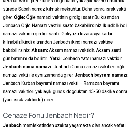
kerahat vakti girer. Günes doğduktan yaklaşık 45-50 dakikalık
sürede Sabah namaz kılmak mekruhtur. Daha sonra israk vakti
girer.
Öğle:
Öğle namazi vaktinin girdigi saatir.Bu kısımdan
Jenbach Öğle Namazı vaktini saate bakabilirsiniz
Ikindi:
İkindi
namazı vaktinin girdigi saatir. Gökyüzü kızarasiya kadar
kılınabilir.İkindi alanından Jenbach ikindi namazı vaktine
bakabilirsiniz.
Aksam:
Aksam namazı vaktidir. Aksam saati
gün batımını da belirtir..
Yatsi:
Jenbach Yatsı namazı vaktidir.
Jenbach cuma namazı:
Jenbach Cuma namazı vakitleri öğle
namazı vakti ile aynı zamanda girer.
Jenbach bayram namazı:
Jenbach Kurban bayrami namazı vakti – Ramazan bayramı
namazi vakitleri yaklaşık günes dogduktan 45-50 dakika sonra
(yani israk vaktinde) girer .
Cenaze Fonu Jenbach Nedir?
Jenbach
memleketinden uzakta yaşamakta olan ancak vefatı