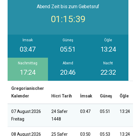
Abend
Zeit bis zum Gebetsruf
01:15:39
İmsak
Güneş
Öğle
03:47
05:51
13:24
Nachmittag
Abend
Nacht
17:24
20:46
22:32
Gregorianischer
Kalender
Hicri Tarih
İmsak
Güneş
Öğle
07 August 2026
24 Safer
03:47
05:51
13:24
Freitag
1448
08 August 2026
25 Safer
03:50
05:53
13:24