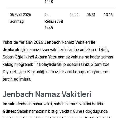
1448
06 Eylül 2026
24
04:49
06:31
13:16
Sonntag
Rebiulevvel
1448
Yukarıda Yer alan 2026
Jenbach
Namaz Vakitleri ile
Jenbach
için namaz ezan vakitleri ni an be an takip edebilir,
Sabah Öğle Ikindi Akşam Yatsı namaz vaktine ne kadar zaman
kaldığını öğrenebilir, kolaylıkla takip edebilirsiniz. Sitemizde
Diyanet İşleri Başkanlığı namaz takvimi hesaplama yöntemi
tercih edilmiştir.
Jenbach
Namaz Vakitleri
Imsak:
Jenbach sahur vakti, sabah namazı vaktini belirtir.
Günes:
Sabah namazının bittigi vakittir. Günes doğdugunda