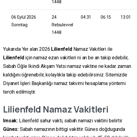
1448
06 Eylül 2026
24
04:31
06:15
13:01
Sonntag
Rebiulevvel
1448
Yukarıda Yer alan 2026
Lilienfeld
Namaz Vakitleri ile
Lilienfeld
için namaz ezan vakitleri ni an be an takip edebilir,
Sabah Öğle Ikindi Akşam Yatsı namaz vaktine ne kadar zaman
kaldığını öğrenebilir, kolaylıkla takip edebilirsiniz. Sitemizde
Diyanet İşleri Başkanlığı namaz takvimi hesaplama yöntemi
tercih edilmiştir.
Lilienfeld
Namaz Vakitleri
Imsak:
Lilienfeld sahur vakti, sabah namazı vaktini belirtir.
Günes:
Sabah namazının bittigi vakittir. Günes doğdugunda