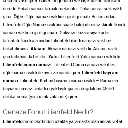
kerahat vakti girer. Günes doğduktan yaklaşık 45-50 dakikalık
sürede Sabah namaz kılmak mekruhtur. Daha sonra israk vakti
girer.
Öğle:
Öğle namazi vaktinin girdigi saatir.Bu kısımdan
Lilienfeld Öğle Namazı vaktini saate bakabilirsiniz
Ikindi:
İkindi
namazı vaktinin girdigi saatir. Gökyüzü kızarasiya kadar
kılınabilir.İkindi alanından Lilienfeld ikindi namazı vaktine
bakabilirsiniz.
Aksam:
Aksam namazı vaktidir. Aksam saati
gün batımını da belirtir..
Yatsi:
Lilienfeld Yatsı namazı vaktidir.
Lilienfeld cuma namazı:
Lilienfeld Cuma namazı vakitleri
öğle namazı vakti ile aynı zamanda girer.
Lilienfeld bayram
namazı:
Lilienfeld Kurban bayrami namazı vakti – Ramazan
bayramı namazi vakitleri yaklaşık günes dogduktan 45-50
dakika sonra (yani israk vaktinde) girer .
Cenaze Fonu Lilienfeld Nedir?
Lilienfeld
memleketinden uzakta yaşamakta olan ancak vefatı