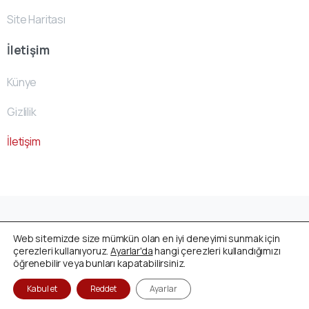
Site Haritası
İletişim
Künye
Gizlilik
İletişim
Avusturya Cenaze Fonu
by
ACF- Team
© All rights
Web sitemizde size mümkün olan en iyi deneyimi sunmak için
reserved
çerezleri kullanıyoruz.
Ayarlar'da
hangi çerezleri kullandığımızı
öğrenebilir veya bunları kapatabilirsiniz.
Kabul et
Reddet
Ayarlar