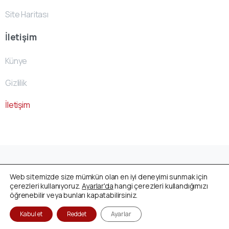
Site Haritası
İletişim
Künye
Gizlilik
İletişim
Avusturya Cenaze Fonu
by
ACF- Team
© All rights
Web sitemizde size mümkün olan en iyi deneyimi sunmak için
reserved
çerezleri kullanıyoruz.
Ayarlar'da
hangi çerezleri kullandığımızı
öğrenebilir veya bunları kapatabilirsiniz.
Kabul et
Reddet
Ayarlar