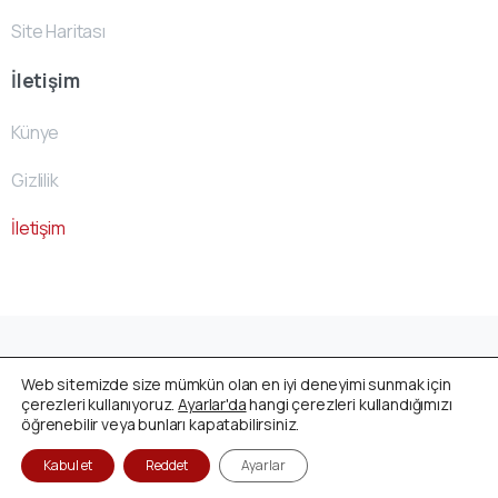
Site Haritası
İletişim
Künye
Gizlilik
İletişim
Avusturya Cenaze Fonu
by
ACF- Team
© All rights
Web sitemizde size mümkün olan en iyi deneyimi sunmak için
reserved
çerezleri kullanıyoruz.
Ayarlar'da
hangi çerezleri kullandığımızı
öğrenebilir veya bunları kapatabilirsiniz.
Kabul et
Reddet
Ayarlar