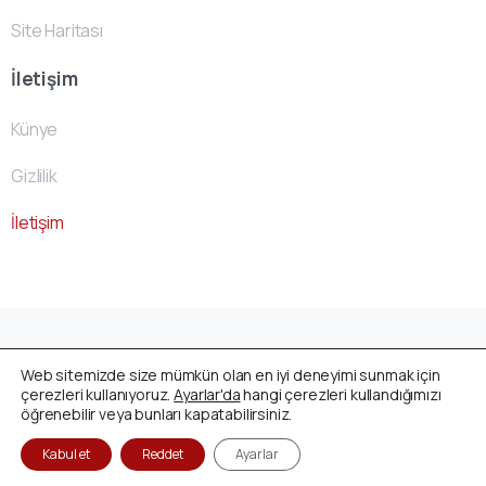
Site Haritası
İletişim
Künye
Gizlilik
İletişim
Avusturya Cenaze Fonu
by
ACF- Team
© All rights
Web sitemizde size mümkün olan en iyi deneyimi sunmak için
reserved
çerezleri kullanıyoruz.
Ayarlar'da
hangi çerezleri kullandığımızı
öğrenebilir veya bunları kapatabilirsiniz.
Kabul et
Reddet
Ayarlar