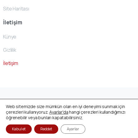
Site Haritası
İletişim
Künye
Gizlilik
İletişim
Avusturya Cenaze Fonu
by
ACF- Team
© All rights
Web sitemizde size mümkün olan en iyi deneyimi sunmak için
reserved
çerezleri kullanıyoruz.
Ayarlar'da
hangi çerezleri kullandığımızı
öğrenebilir veya bunları kapatabilirsiniz.
Kabul et
Reddet
Ayarlar