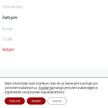
Site Haritası
İletişim
Künye
Gizlilik
İletişim
Avusturya Cenaze Fonu
by
ACF- Team
© All rights
Web sitemizde size mümkün olan en iyi deneyimi sunmak için
reserved
çerezleri kullanıyoruz.
Ayarlar'da
hangi çerezleri kullandığımızı
öğrenebilir veya bunları kapatabilirsiniz.
Kabul et
Reddet
Ayarlar