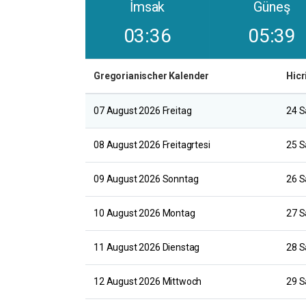
İmsak
Güneş
03:36
05:39
Gregorianischer Kalender
Hicr
07 August 2026 Freitag
24 S
08 August 2026 Freitagrtesi
25 S
09 August 2026 Sonntag
26 S
10 August 2026 Montag
27 S
11 August 2026 Dienstag
28 S
12 August 2026 Mittwoch
29 S