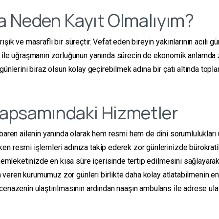
a Neden Kayıt Olmalıyım?
şık ve masraflı bir süreçtir. Vefat eden bireyin yakınlarının acılı 
r ile uğraşmanın zorluğunun yanında sürecin de ekonomik anlamda 
r günlerini biraz olsun kolay geçirebilmek adına bir çatı altında to
apsamındaki Hizmetler
baren ailenin yanında olarak hem resmi hem de dini sorumlulukları ü
n resmi işlemleri adınıza takip ederek zor günlerinizde bürokrati
 memleketinizde en kısa süre içerisinde tertip edilmesini sağlayara
da veren kurumumuz zor günleri birlikte daha kolay atlatabilmenin en
 cenazenin ulaştırılmasının ardından naaşın ambulans ile adrese ula