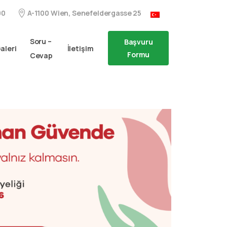
A-1100 Wien, Senefeldergasse 25
00
Soru –
Başvuru
aleri
İletişim
Formu
Cevap