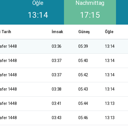
Öğle
Nachmittag
13:14
17:15
i Tarih
İmsak
Güneş
Öğle
afer 1448
03:36
05:39
13:14
afer 1448
03:37
05:40
13:14
afer 1448
03:37
05:42
13:14
afer 1448
03:38
05:43
13:14
afer 1448
03:41
05:44
13:13
afer 1448
03:43
05:46
13:13