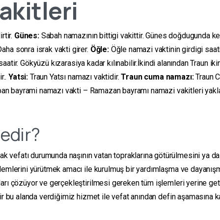
kitleri
rtir.
Günes:
Sabah namazının bittigi vakittir. Günes doğdugunda ke
ha sonra israk vakti girer.
Öğle:
Öğle namazi vaktinin girdigi saat
saatir. Gökyüzü kızarasiya kadar kılınabilir.İkindi alanından Traun ik
r..
Yatsi:
Traun Yatsı namazı vaktidir.
Traun cuma namazı:
Traun C
an bayrami namazı vakti – Ramazan bayramı namazi vakitleri yakl
edir?
vefatı durumunda naşının vatan topraklarına götürülmesini ya da 
şlemlerini yürütmek amacı ile kurulmuş bir yardımlaşma ve dayanış
arı çözüyor ve gerçekleştirilmesi gereken tüm işlemleri yerine get
r bu alanda verdiğimiz hizmet ile vefat anından defin aşamasına kada