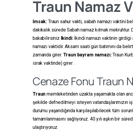
Traun
Namaz Va
Imsak:
Traun sahur vakti, sabah namazı vaktini beli
dakikalık sürede Sabah namaz kılmak mekruhtur. Da
bakabilirsiniz
Ikindi:
İkindi namazı vaktinin girdigi 
namazı vaktidir. Aksam saati gün batımını da belirti
zamanda girer.
Traun bayram namazı:
Traun Kurb
israk vaktinde) girer .
Cenaze Fonu Traun N
Traun
memleketinden uzakta yaşamakta olan ancak 
şekilde defnedilmeyi isteyen vatandaşlarımızın i
durumu yaşandığında karşılaşılabilecek tüm sorunl
tamamlanmasını sağlıyoruz. 40 yılı aşkın bir süredi
ulaştırıyoruz.