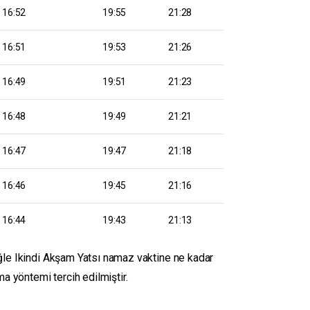
16:52
19:55
21:28
16:51
19:53
21:26
16:49
19:51
21:23
16:48
19:49
21:21
16:47
19:47
21:18
16:46
19:45
21:16
16:44
19:43
21:13
Öğle Ikindi Akşam Yatsı namaz vaktine ne kadar
a yöntemi tercih edilmiştir.