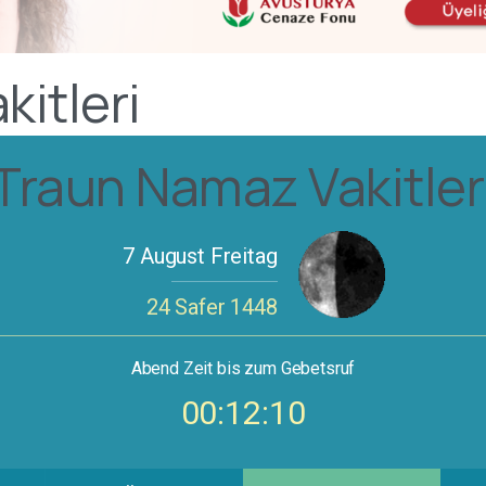
itleri
Traun Namaz Vakitler
7 August Freitag
24 Safer 1448
Abend
Zeit bis zum Gebetsruf
00:12:09