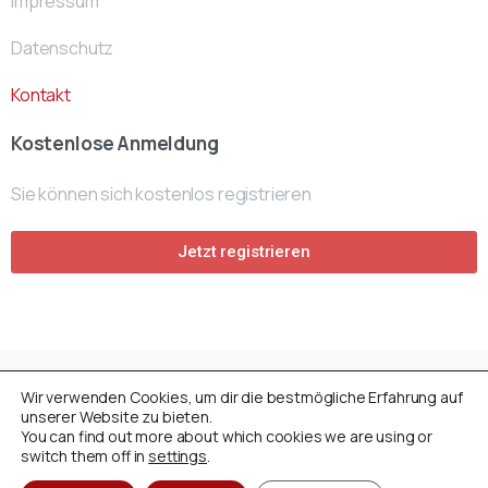
Impressum
Datenschutz
Kontakt
Kostenlose Anmeldung
Sie können sich kostenlos registrieren
Jetzt registrieren
Wir verwenden Cookies, um dir die bestmögliche Erfahrung auf
Avusturya Cenaze Fonu
by
ACF- Team
© All rights
unserer Website zu bieten.
reserved
You can find out more about which cookies we are using or
switch them off in
settings
.