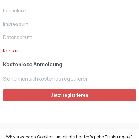
Kondolenz
Impressum
Datenschutz
Kontakt
Kostenlose Anmeldung
Sie können sich kostenlos registrieren
Jetzt registrieren
Wir verwenden Cookies, um dir die bestmögliche Erfahrung auf
Avusturya Cenaze Fonu
by
ACF- Team
© All rights