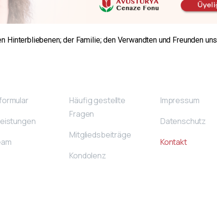
n Hinterbliebenen; der Familie; den Verwandten und Freunden unse
formular
Häufig gestellte
Impressum
Fragen
Leistungen
Datenschutz
Mitgliedsbeiträge
eam
Kontakt
Kondolenz