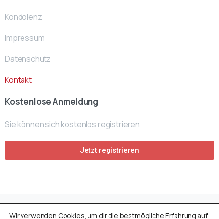
Kondolenz
Impressum
Datenschutz
Kontakt
Kostenlose Anmeldung
Sie können sich kostenlos registrieren
Jetzt registrieren
Wir verwenden Cookies, um dir die bestmögliche Erfahrung auf
Avusturya Cenaze Fonu
by
ACF- Team
© All rights