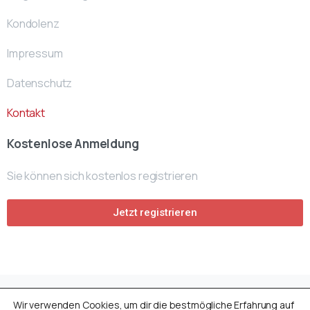
Kondolenz
Impressum
Datenschutz
Kontakt
Kostenlose Anmeldung
Sie können sich kostenlos registrieren
Jetzt registrieren
Wir verwenden Cookies, um dir die bestmögliche Erfahrung auf
Avusturya Cenaze Fonu
by
ACF- Team
© All rights